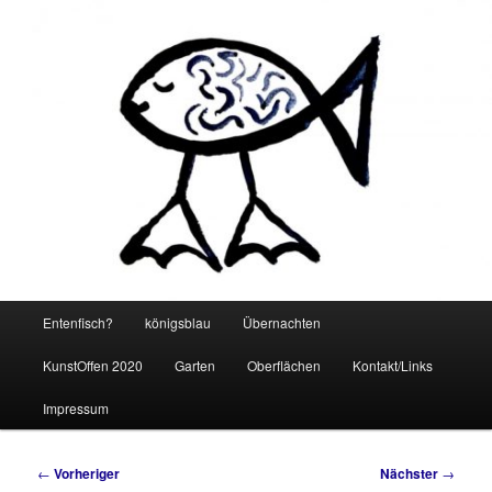
Zum
primären
Such
Inhalt
springen
Hauptmenü
Entenfisch?
königsblau
Übernachten
KunstOffen 2020
Garten
Oberflächen
Kontakt/Links
Impressum
Beitragsnavigation
←
Vorheriger
Nächster
→