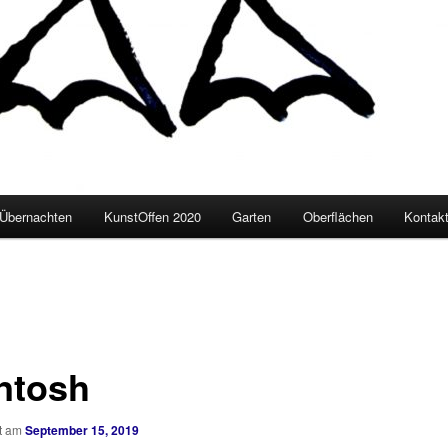
Übernachten
KunstOffen 2020
Garten
Oberflächen
Kontakt
ntosh
ht am
September 15, 2019